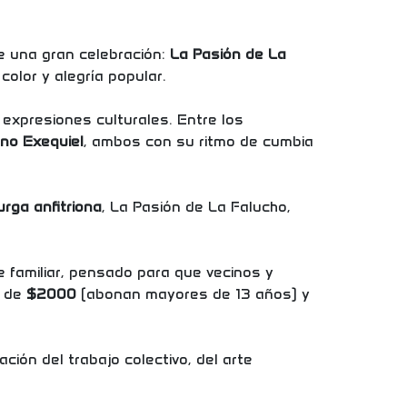
de una gran celebración:
La Pasión de La
olor y alegría popular.
 expresiones culturales. Entre los
ano Exequiel
, ambos con su ritmo de cumbia
rga anfitriona
, La Pasión de La Falucho,
 familiar, pensado para que vecinos y
r de
$2000
(abonan mayores de 13 años) y
ión del trabajo colectivo, del arte