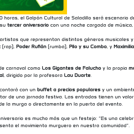
20 horas, el Galpón Cultural de Saladillo será escenario 
a su
tercer aniversario
con una noche cargada de música, c
 artistas que representan distintos géneros musicales y
z
(rap),
Poder Rufián
(rumba),
Pilo y su Combo
, y
Maximili
de carnaval como
Los Gigantes de Falucho
y la propia
mu
al
, dirigido por la profesora
Lau Duarte
.
 contará con un
buffet a precios populares
y un ambiente
ar de una jornada festiva. Las entradas tienen un valo
de la murga o directamente en la puerta del evento.
iversario es mucho más que un festejo: “Es una celebrac
resenta el movimiento murguero en nuestra comunidad”.