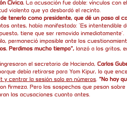
ión Cívica.
La acusación fue doble: vínculos con 
ud violenta que ya desbordó el recinto.
 de tenerlo como presidente, que dé un paso al c
utos antes, había manifestado: "Es intentendible d
puesto, tiene que ser removido inmediatamente".
ilo, permaneció impasible ante los cuestionamient
ios. Perdimos mucho tiempo”,
lanzó a los gritos, 
ngresaron el secretario de Hacienda,
Carlos Gub
porque debía retirarse para Yom Kipur, lo que enc
rt y centrar la sesión solo en números
.
“No hay qu
on firmeza. Pero las sospechas que pesan sobre el
raran las acusaciones cuanto antes.